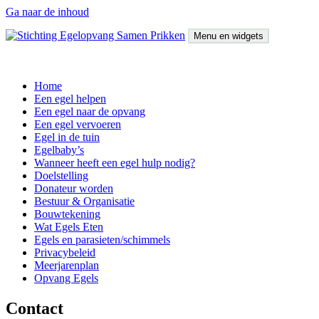
Ga naar de inhoud
Menu en widgets
Stichting Egelopvang Samen Prikken
Home
Een egel helpen
Een egel naar de opvang
Een egel vervoeren
Egel in de tuin
Egelbaby’s
Wanneer heeft een egel hulp nodig?
Doelstelling
Donateur worden
Bestuur & Organisatie
Bouwtekening
Wat Egels Eten
Egels en parasieten/schimmels
Privacybeleid
Meerjarenplan
Opvang Egels
Contact